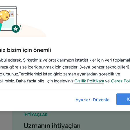
Dam
End
ulus
bul
iniz bizim için önemli
abul ederek, Şirketimiz ve ortaklarımızın istatistikler için veri topla
arınıza göre size içerik sunmak için çerezleri (veya benzer teknolojileri
 olursunuz.Tercihlerinizi istediğiniz zaman ayarlardan görebilir ve
lirsiniz. Daha fazla bilgi için inceleyiniz,
Gizlilik Politikası
ve
Çerez Poli
K
Ayarları Düzenle
İHTİYAÇLAR
Uzmanın ihtiyaçları