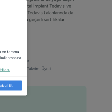
la Zenar, Dental İmplant Tedavisi ve
odonti (Kanal Tedavisi) alanlarında da
lararası alanda geçerli sertifikaları
unmaktadır.
Damla Zenar
mak ve tarama
Diş Hekimi
) kullanmasına
İstanbul, Türkiye
1+ yıldır DoktorTakvimi Üyesi
tikası.
abul Et