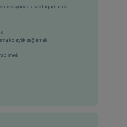
a motivasyonunu sorduğumuzda
ak
arıma kolaylık sağlamak
urabilmek