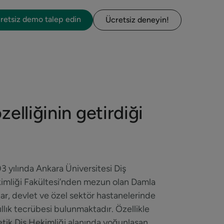
retsiz demo talep edin
Ücretsiz deneyin!
elliğinin getirdiği
3 yılında Ankara Üniversitesi Diş
imliği Fakültesi’nden mezun olan Damla
ar, devlet ve özel sektör hastanelerinde
ıllık tecrübesi bulunmaktadır. Özellikle
etik Diş Hekimliği alanında yoğunlaşan