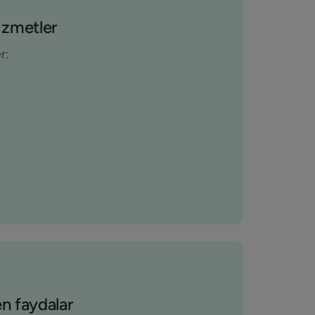
izmetler
r:
en faydalar