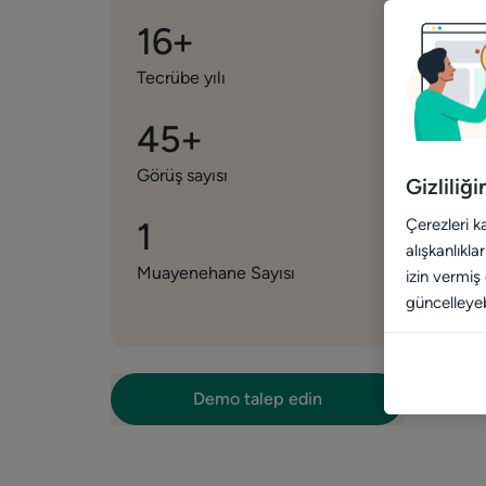
16+
Tecrübe yılı
45+
Görüş sayısı
Gizliliğ
1
Çerezleri k
alışkanlıkl
Muayenehane Sayısı
izin vermiş
güncelleyebi
Demo talep edin