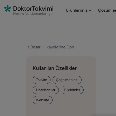
En HubSpot tenemos otro código que te pego a continuación.
Ürünlerimiz
Çözümler
Başarı Hikayelerine Dön
Kullanılan Özellikler
Takvim
Çağrı merkezi
Hatırlatıcılar
Bildirimler
Website