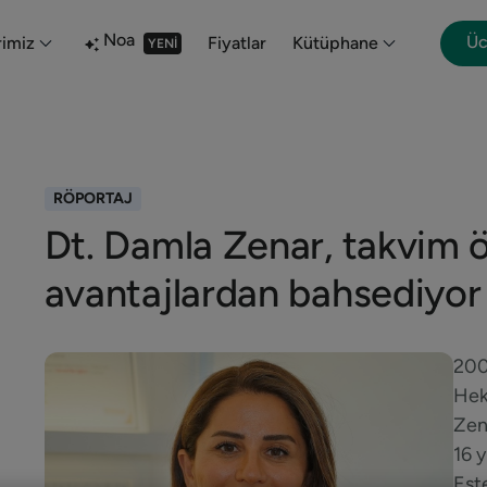
Noa
Üc
imiz
Fiyatlar
Kütüphane
YENI
RÖPORTAJ
Dt. Damla Zenar, takvim öz
avantajlardan bahsediyor
200
Hek
Zen
16 y
Est