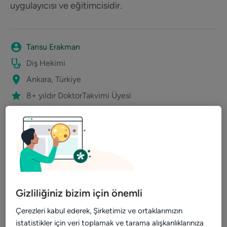
uygulayıcısı ve eğitimcisidir.
Tansu Erakman
Diş Hekimi
Ankara, Türkiye
8+ yıldır DoktorTakvimi Üyesi
Kullanılan Özellikler
Takvim
Noa Notes
Website
Bildirimler
Gizliliğiniz bizim için önemli
Çerezleri kabul ederek, Şirketimiz ve ortaklarımızın
istatistikler için veri toplamak ve tarama alışkanlıklarınıza