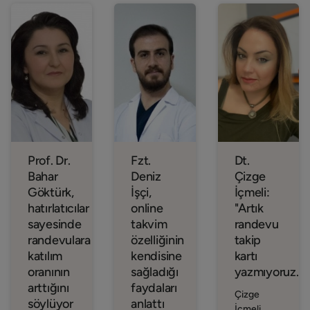
Prof. Dr.
Fzt.
Dt.
Bahar
Deniz
Çizge
Göktürk,
İşçi,
İçmeli:
hatırlatıcılar
online
"Artık
sayesinde
takvim
randevu
randevulara
özelliğinin
takip
katılım
kendisine
kartı
oranının
sağladığı
yazmıyoruz."
arttığını
faydaları
Çizge
söylüyor
anlattı
İçmeli