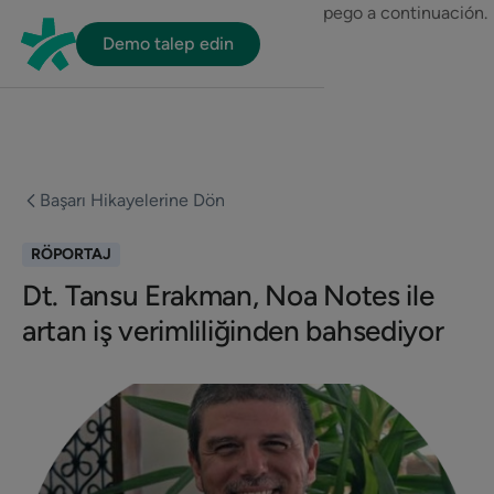
En HubSpot tenemos otro código que te pego a continuación.
Demo talep edin
Başarı Hikayelerine Dön
RÖPORTAJ
Dt. Tansu Erakman, Noa Notes ile
artan iş verimliliğinden bahsediyor