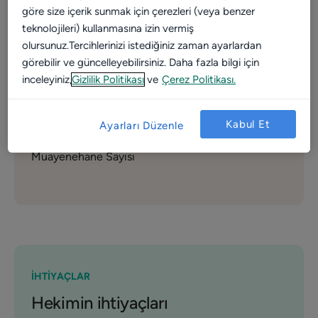
20+
göre size içerik sunmak için çerezleri (veya benzer
Tecrübe yılı
teknolojileri) kullanmasına izin vermiş
olursunuz.Tercihlerinizi istediğiniz zaman ayarlardan
80+
görebilir ve güncelleyebilirsiniz. Daha fazla bilgi için
inceleyiniz,
Gizlilik Politikası
ve
Çerez Politikası.
Görüş sayısı
Kabul Et
1
Ayarları Düzenle
Muayenehane Sayısı
İHTİYAÇLAR
Hekimin ihtiyaçları