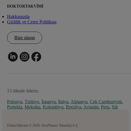
DOKTORTAKVIMI
Hakkımızda
Gizlilik ve Çerez Politikası
Bize ulaşın
13 ülkede lideriz:
Polonya
,
Türkiye
,
İspanya
,
İtalya
,
Almanya
,
Çek Cumhuriyeti
,
Portekiz
,
Meksika
,
Kolombiya
,
Brezilya
,
Arjantin
,
Peru
,
Şili
DoktorTakvimi © 2026- DocPlanner Teknoloji A.Ş