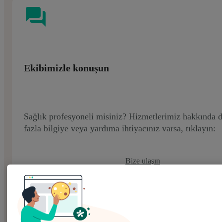
Ekibimizle konuşun
Sağlık profesyoneli misiniz? Hizmetlerimiz hakkında 
fazla bilgiye veya yardıma ihtiyacınız varsa, tıklayın:
Bize ulaşın