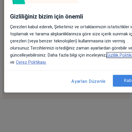
Gizliliğiniz bizim için önemli
Hasta/Danışan mısınız?
Çerezleri kabul ederek, Şirketimiz ve ortaklarımızın istatistikler i
toplamak ve tarama alışkanlıklarınıza göre size içerik sunmak iç
çerezleri (veya benzer teknolojileri) kullanmasına izin vermiş
Kullanıcı desteği almak veya bir sağlık uzmanıyla gö
olursunuz.Tercihlerinizi istediğiniz zaman ayarlardan görebilir v
sağlamak için doktortakvimi.com'u ziyaret edebilirsini
güncelleyebilirsiniz. Daha fazla bilgi için inceleyiniz,
Gizlilik Politi
ve
Çerez Politikası.
Websitemize göz atın
Kab
Ayarları Düzenle