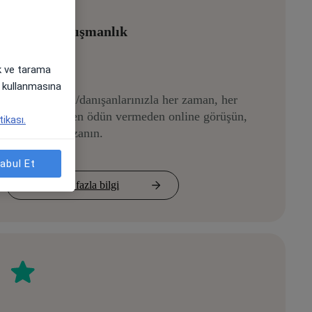
Online Danışmanlık
ak ve tarama
i) kullanmasına
Hastalarınızla/danışanlarınızla her zaman, her
yerde kaliteden ödün vermeden online görüşün,
tikası.
zamandan kazanın.
abul Et
Daha fazla bilgi