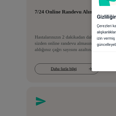
7/24 Online Randevu Alımı
Gizliliğ
Çerezleri k
alışkanlıkl
Hastalarınızın 2 dakikadan daha kısa süred
izin vermiş
sizden online randevu almasına izin verin 
güncelleyebi
aldığınız çağrı sayısını azaltın.
Daha fazla bilgi