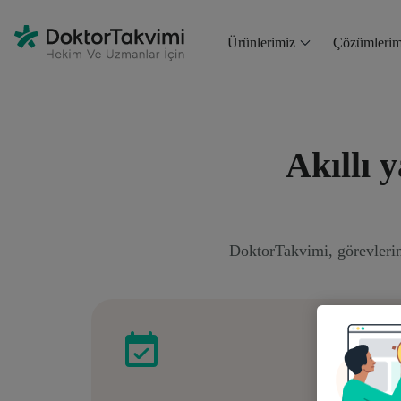
Ürünlerimiz
Çözümlerim
Akıllı 
DoktorTakvimi, görevlerini