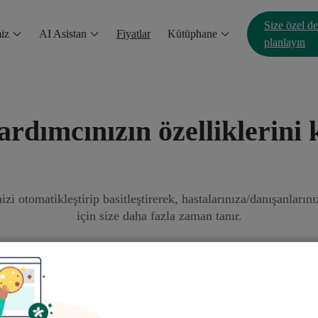
Size özel d
iz
AI Asistan
Fiyatlar
Kütüphane
planlayın
yardımcınızın özelliklerini 
zi otomatikleştirip basitleştirerek, hastalarınıza/danışanların
için size daha fazla zaman tanır.