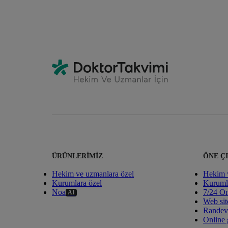
ÜRÜNLERIMIZ
ÖNE Ç
Hekim ve uzmanlara özel
Hekim v
Kurumlara özel
Kurumla
Noa
7/24 On
AI
Web sit
Randevu 
Online