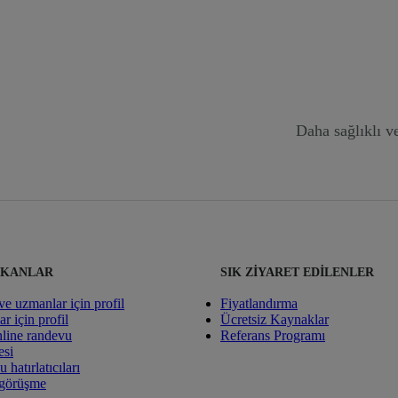
Daha sağlıklı v
IKANLAR
SIK ZIYARET EDILENLER
e uzmanlar için profil
Fiyatlandırma
r için profil
Ücretsiz Kaynaklar
line randevu
Referans Programı
esi
hatırlatıcıları
 görüşme