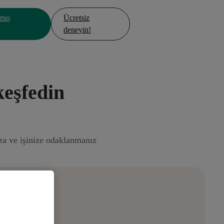
emo
Ücretsiz
deneyin!
keşfedin
ıza ve işinize odaklanmanız