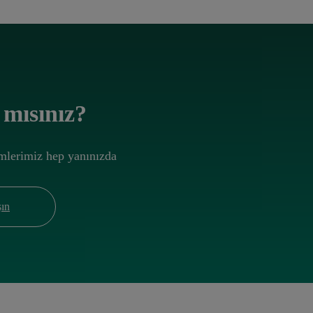
 mısınız?
ümlerimiz hep yanınızda
şın