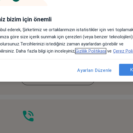
Otomatik Hatırlatıcılar ve Onay
iniz bizim için önemli
abul ederek, Şirketimiz ve ortaklarımızın istatistikler için veri toplam
arınıza göre size içerik sunmak için çerezleri (veya benzer teknolojiler
e
Hastalara hatırlatıcılar ve onay istekleri
 olursunuz.Tercihlerinizi istediğiniz zaman ayarlardan görebilir ve
ve
göndererek zamandan ve maliyetten tasarruf edin.
lirsiniz. Daha fazla bilgi için inceleyiniz,
Gizlilik Politikası
ve
Çerez Poli
K
Ayarları Düzenle
Daha fazla bilgi