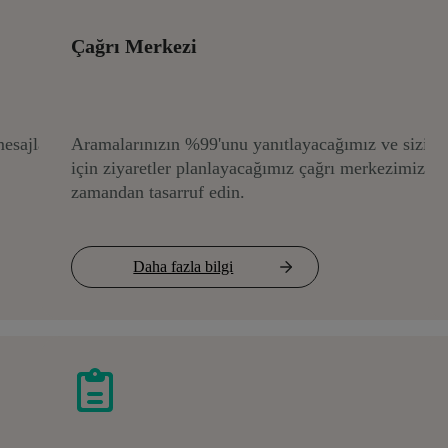
Çağrı Merkezi
mesajlar
Aramalarınızın %99'unu yanıtlayacağımız ve sizin
için ziyaretler planlayacağımız çağrı merkezimizle
zamandan tasarruf edin.
Daha fazla bilgi