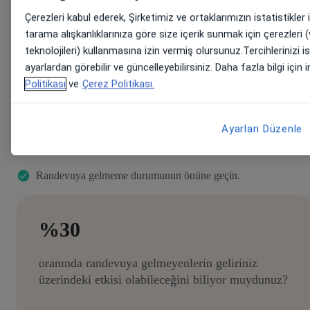
Çerezleri kabul ederek, Şirketimiz ve ortaklarımızın istatistikler
tarama alışkanlıklarınıza göre size içerik sunmak için çerezleri
teknolojileri) kullanmasına izin vermiş olursunuz.Tercihlerinizi 
E-posta, mobil uygulama veya SMS aracılığıyla otomatik olar
ayarlardan görebilir ve güncelleyebilirsiniz. Daha fazla bilgi için i
ziyaret hatırlatma mesajları gönderin.
Politikası
ve
Çerez Politikası.
Hasta ve danışanların herhangi bir cihazdan randevularını
Ayarları Düzenle
onaylamalarını, değiştirmelerini veya iptal etmelerini sağlayın.
Randevuya gelmeme durumunun önüne geçin.
%30
oranında randevuya gelmeyenlerin geliriniz
üzerindeki etkisi olabileceğini biliyor muydunuz?