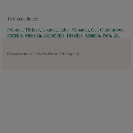
13 ülkede lideriz:
Polonya
,
Türkiye
,
İspanya
,
İtalya
,
Almanya
,
Çek Cumhuriyeti
,
Portekiz
,
Meksika
,
Kolombiya
,
Brezilya
,
Arjantin
,
Peru
,
Şili
DoktorTakvimi © 2026- DocPlanner Teknoloji A.Ş