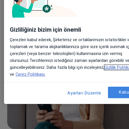
Son eklenen makaleler
Gizliliğiniz bizim için önemli
Çerezleri kabul ederek, Şirketimiz ve ortaklarımızın istatistikler i
toplamak ve tarama alışkanlıklarınıza göre size içerik sunmak iç
çerezleri (veya benzer teknolojileri) kullanmasına izin vermiş
olursunuz.Tercihlerinizi istediğiniz zaman ayarlardan görebilir v
güncelleyebilirsiniz. Daha fazla bilgi için inceleyiniz,
Gizlilik Politi
ve
Çerez Politikası.
Kabu
Ayarları Düzenle