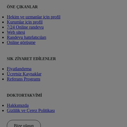
ÖNE ÇIKANLAR
Hekim ve uzmanlar için profil
Kurumlar için profil
7/24 Online randevu
Web sitesi
Randevu hatırlatıcıları
Online görüşme
SIK ZIYARET EDILENLER
Fiyatlandırma
Ücretsiz Kaynaklar
Referans Programı
DOKTORTAKVIMI
Hakkımızda
Gizlilik ve Çerez Politikası
Bize ulaşın