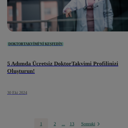
DOKTORTAKVIMI'NI KEŞFEDIN
5 Adımda Ücretsiz DoktorTakvimi Profilinizi
Oluşturun!
30 Eki 2024
1
2
...
13
Sonraki