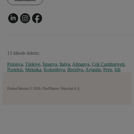
13 ülkede lideriz:
Polonya
,
Türkiye
,
İspanya
,
İtalya
,
Almanya
,
Çek Cumhuriyeti
,
Portekiz
,
Meksika
,
Kolombiya
,
Brezilya
,
Arjantin
,
Peru
,
Şili
DoktorTakvimi © 2026- DocPlanner Teknoloji A.Ş