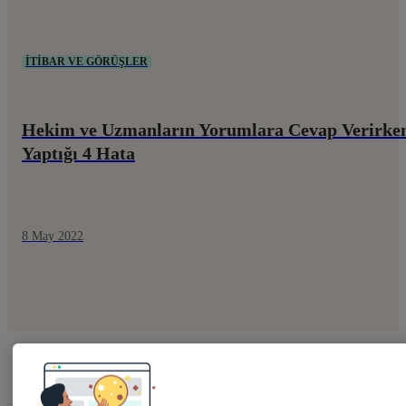
İTIBAR VE GÖRÜŞLER
Hekim ve Uzmanların Yorumlara Cevap Verirke
Yaptığı 4 Hata
8 May 2022
Filters