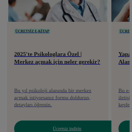
ÜCRETSİZ E-KİTAP
ÜCRET
2025'te Psikologlara Özel |
Yapa
Merkez açmak için neler gerekir?
Alan
Bu yıl psikoloji alanında bir merkez
Bu e-k
açmak istiyorsanız formu doldurun,
iletişi
detayları öğrenin.
keşfed
Ücretsiz indirin