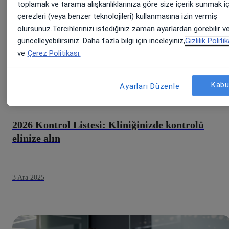
toplamak ve tarama alışkanlıklarınıza göre size içerik sunmak iç
çerezleri (veya benzer teknolojileri) kullanmasına izin vermiş
olursunuz.Tercihlerinizi istediğiniz zaman ayarlardan görebilir v
güncelleyebilirsiniz. Daha fazla bilgi için inceleyiniz,
Gizlilik Politi
ve
Çerez Politikası.
Kabu
Ayarları Düzenle
İNTERAKTIF ARAÇLAR
SONUÇLARI ARTIRIN
2026 Kontrol Listesi: Kliniğinizde kontrolü
elinize alın
3 Ara 2025