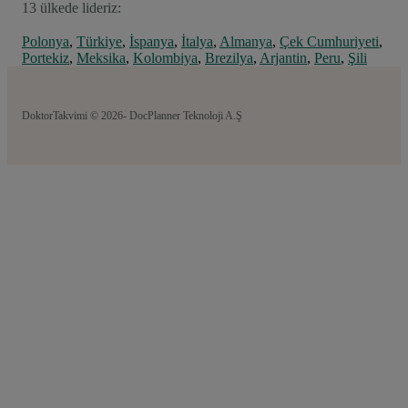
13 ülkede lideriz:
Polonya
,
Türkiye
,
İspanya
,
İtalya
,
Almanya
,
Çek Cumhuriyeti
,
Portekiz
,
Meksika
,
Kolombiya
,
Brezilya
,
Arjantin
,
Peru
,
Şili
DoktorTakvimi © 2026- DocPlanner Teknoloji A.Ş