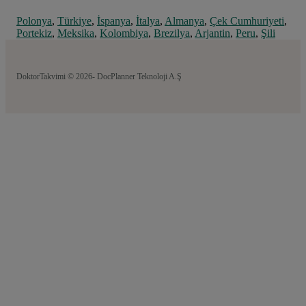
Polonya
,
Türkiye
,
İspanya
,
İtalya
,
Almanya
,
Çek Cumhuriyeti
,
Portekiz
,
Meksika
,
Kolombiya
,
Brezilya
,
Arjantin
,
Peru
,
Şili
DoktorTakvimi © 2026- DocPlanner Teknoloji A.Ş