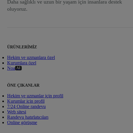
Daha sağlıklı ve uzun bir yaşam için insanlara destek
oluyoruz.
ÜRÜNLERIMIZ
Hekim ve uzmanlara özel
Kurumlara özel
Noa
AI
ÖNE ÇIKANLAR
Hekim ve uzmanlar için profil
Kurumlar için profil
7/24 Online randevu
Web sitesi
Randevu hatırlatıcıları
Online görüşme