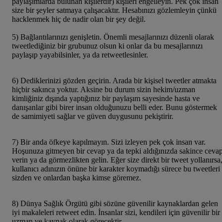
paylaşımlarda bulunan kişilerdir) kişileri engelleyin. Pek çok insan
size bir şeyler satmaya çalışacaktır. Hesabınızı gözlemleyin çünkü
hacklenmek hiç de nadir olan bir şey değil
5) Bağlantılarınızı genişletin. Önemli mesajlarınızı düzenli olarak
tweetlediğiniz bir grubunuz olsun ki onlar da bu mesajlarınızı
paylaşıp yayabilsinler, ya da retweetlesinler.
6) Dediklerinizi gözden geçirin. Arada bir kişisel tweetler atmakta
hiçbir sakınca yoktur. Aksine bu durum sizin hekim/uzman
kimliğiniz dışında yaptığınız bir paylaşım sayesinde hasta ve
danışanlar gibi birer insan olduğunuzu belli eder. Bunu göstermek
de samimiyeti sağlar ve güven duygusunu pekiştirir.
7) Bir anda öfkeye kapılmayın. Sizi izleyen pek çok insan var.
Hoşunuza gitmeyen bir cevap ya da tepki aldığınızda sakince ceva
verin ya da görmezlikten gelin. Eğer size direkt bir tweet yollanırsa
kullanıcı adınızın önüne bir karakter koymadığı sürece bu tweetleri
sizden ve onlardan başka kimse göremez.
8) Dünya Sağlık Örgütü gibi sözüne güvenilir kaynaklardan gelen
iyi makaleleri retweet edin. İnsanlar sizi, kendileri için güvenilir bir
uzman ve kaynak olarak görecektir.