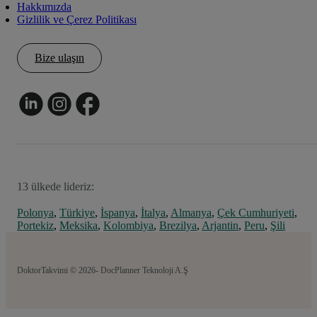
Hakkımızda
Gizlilik ve Çerez Politikası
Bize ulaşın
13 ülkede lideriz:
Polonya
,
Türkiye
,
İspanya
,
İtalya
,
Almanya
,
Çek Cumhuriyeti
,
Portekiz
,
Meksika
,
Kolombiya
,
Brezilya
,
Arjantin
,
Peru
,
Şili
DoktorTakvimi © 2026- DocPlanner Teknoloji A.Ş