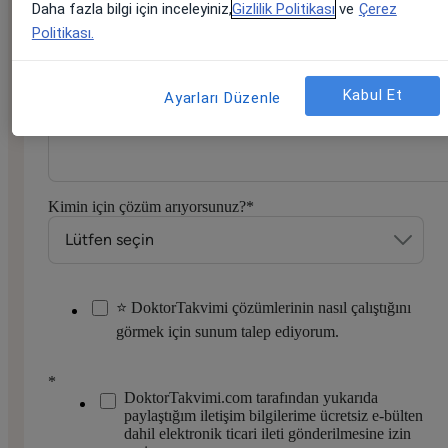
E-posta adresiniz
*
Daha fazla bilgi için inceleyiniz,
Gizlilik Politikası
ve
Çerez
Politikası.
Kabul Et
Ayarları Düzenle
Telefon numaranız
*
Kimin için çözüm arıyorsunuz?
*
⭐ DoktorTakvimi çözümlerinin nasıl çalıştığını
görmek için sunum talep ediyorum.
*
DoktorTakvimi.com tarafından yukarıda
paylaştığım iletişim bilgilerime ücretsiz e-bülten
dahil elektronik ticari ileti gönderilmesine izin