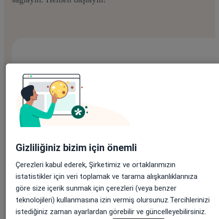
Bu e-kitabı ücretsiz indirmek için formu
doldurun:
Adınız
*
Gizliliğiniz bizim için önemli
Çerezleri kabul ederek, Şirketimiz ve ortaklarımızın
Soyadınız
*
istatistikler için veri toplamak ve tarama alışkanlıklarınıza
göre size içerik sunmak için çerezleri (veya benzer
teknolojileri) kullanmasına izin vermiş olursunuz.Tercihlerinizi
istediğiniz zaman ayarlardan görebilir ve güncelleyebilirsiniz.