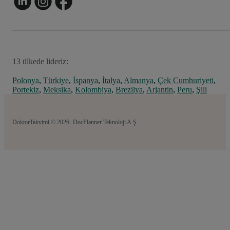
13 ülkede lideriz:
Polonya
,
Türkiye
,
İspanya
,
İtalya
,
Almanya
,
Çek Cumhuriyeti
,
Portekiz
,
Meksika
,
Kolombiya
,
Brezilya
,
Arjantin
,
Peru
,
Şili
DoktorTakvimi © 2026- DocPlanner Teknoloji A.Ş