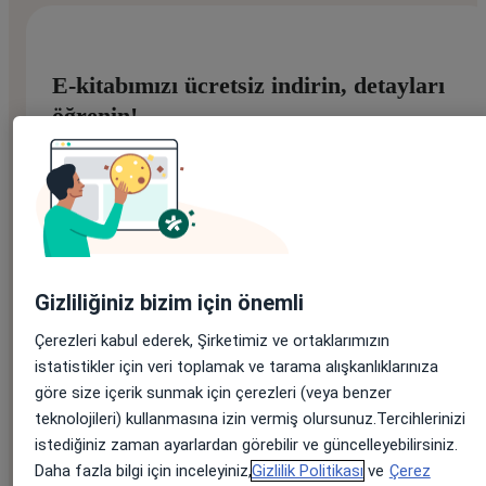
E-kitabımızı ücretsiz indirin, detayları
öğrenin!
Adınız
*
Gizliliğiniz bizim için önemli
Soyadınız
*
Çerezleri kabul ederek, Şirketimiz ve ortaklarımızın
istatistikler için veri toplamak ve tarama alışkanlıklarınıza
göre size içerik sunmak için çerezleri (veya benzer
E-posta adresiniz
*
teknolojileri) kullanmasına izin vermiş olursunuz.Tercihlerinizi
istediğiniz zaman ayarlardan görebilir ve güncelleyebilirsiniz.
Daha fazla bilgi için inceleyiniz,
Gizlilik Politikası
ve
Çerez