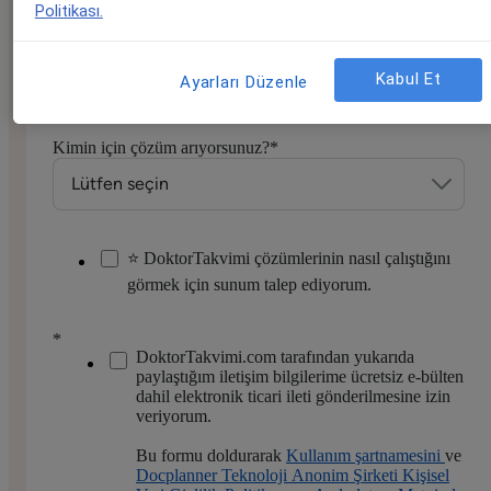
Politikası.
Telefon numaranız
*
Kabul Et
Ayarları Düzenle
Kimin için çözüm arıyorsunuz?
*
⭐ DoktorTakvimi çözümlerinin nasıl çalıştığını
görmek için sunum talep ediyorum.
*
DoktorTakvimi.com tarafından yukarıda
paylaştığım iletişim bilgilerime ücretsiz e-bülten
dahil elektronik ticari ileti gönderilmesine izin
veriyorum.
Bu formu doldurarak
Kullanım şartnamesini
ve
Docplanner Teknoloji Anonim Şirketi Kişisel