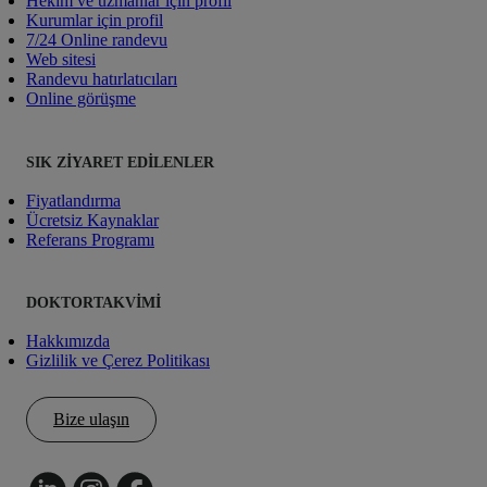
Hekim ve uzmanlar için profil
Kurumlar için profil
7/24 Online randevu
Web sitesi
Randevu hatırlatıcıları
Online görüşme
SIK ZIYARET EDILENLER
Fiyatlandırma
Ücretsiz Kaynaklar
Referans Programı
DOKTORTAKVIMI
Hakkımızda
Gizlilik ve Çerez Politikası
Bize ulaşın