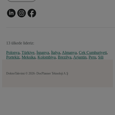
13 ülkede lideriz:
Polonya
,
Türkiye
,
İspanya
,
İtalya
,
Almanya
,
Çek Cumhuriyeti
,
Portekiz
,
Meksika
,
Kolombiya
,
Brezilya
,
Arjantin
,
Peru
,
Şili
DoktorTakvimi © 2026- DocPlanner Teknoloji A.Ş