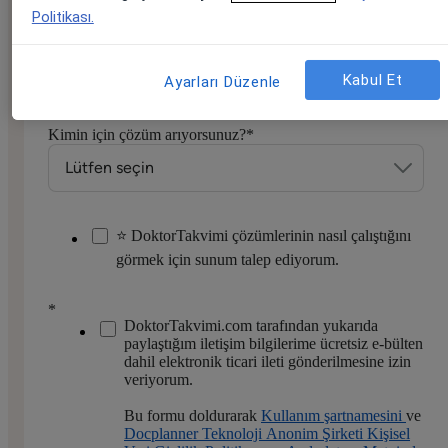
Politikası.
Telefon numaranız
*
Kabul Et
Ayarları Düzenle
Kimin için çözüm arıyorsunuz?
*
⭐ DoktorTakvimi çözümlerinin nasıl çalıştığını
görmek için sunum talep ediyorum.
*
DoktorTakvimi.com tarafından yukarıda
paylaştığım iletişim bilgilerime ücretsiz e-bülten
dahil elektronik ticari ileti gönderilmesine izin
veriyorum.
Bu formu doldurarak
Kullanım şartnamesini
ve
Docplanner Teknoloji Anonim Şirketi Kişisel