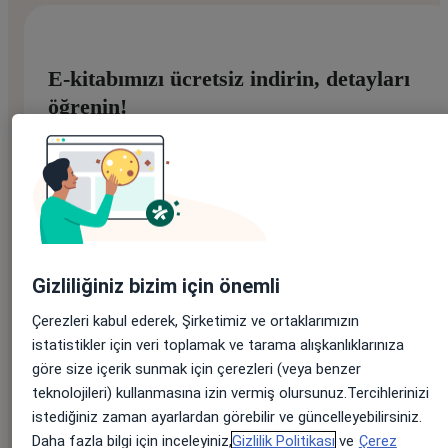
E-kitabımızı ücretsiz indirin, detayları
öğrenin!
Adınız
*
Soyadınız
*
Gizliliğiniz bizim için önemli
Çerezleri kabul ederek, Şirketimiz ve ortaklarımızın
istatistikler için veri toplamak ve tarama alışkanlıklarınıza
göre size içerik sunmak için çerezleri (veya benzer
E-posta adresiniz
*
teknolojileri) kullanmasına izin vermiş olursunuz.Tercihlerinizi
istediğiniz zaman ayarlardan görebilir ve güncelleyebilirsiniz.
Daha fazla bilgi için inceleyiniz,
Gizlilik Politikası
ve
Çerez