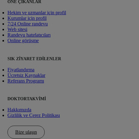
ÖNE ÇIKANLAR
Hekim ve uzmanlar için profil
Kurumlar için profil
7/24 Online randevu
Web sitesi
Randevu hatırlatıcıları
Online görüşme
SIK ZIYARET EDILENLER
Fiyatlandırma
Ücretsiz Kaynaklar
Referans Programı
DOKTORTAKVIMI
Hakkımızda
Gizlilik ve Çerez Politikası
Bize ulaşın