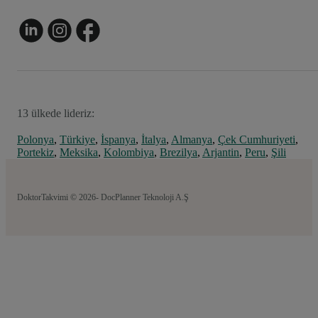
13 ülkede lideriz:
Polonya
,
Türkiye
,
İspanya
,
İtalya
,
Almanya
,
Çek Cumhuriyeti
,
Portekiz
,
Meksika
,
Kolombiya
,
Brezilya
,
Arjantin
,
Peru
,
Şili
DoktorTakvimi © 2026- DocPlanner Teknoloji A.Ş