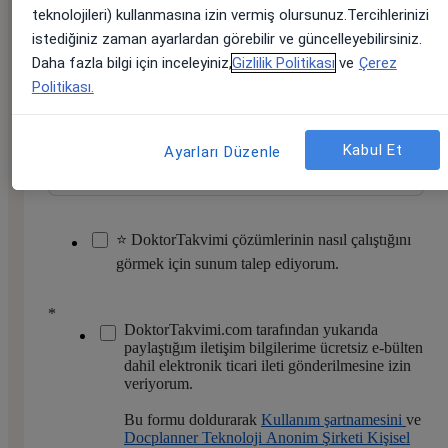
teknolojileri) kullanmasına izin vermiş olursunuz.Tercihlerinizi
istediğiniz zaman ayarlardan görebilir ve güncelleyebilirsiniz.
Telefon numaranız
*
Daha fazla bilgi için inceleyiniz,
Gizlilik Politikası
ve
Çerez
Politikası.
Kimin için çözüm arıyorsunuz?
*
Kabul Et
Ayarları Düzenle
⭐ DoktorTakvimi çözümlerinin nasıl çalıştığını
görmek için sunum talep ediyorum.
*
DoktorTakvimi.com tarafından yukarıda
paylaştığım iletişim bilgilerime ücretsiz e-bülten
dahil elektronik ticari ileti gönderilmesine izin
veriyorum.
Bu formu doldurarak
Kullanım şartnamesini
ve
Docplanner Teknoloji Anonim Şirketi Kişisel