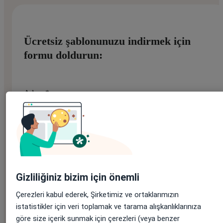
Ücretsiz şablonunuzu indirmek için
formu doldurun:
Adınız
*
Soyadınız
*
Gizliliğiniz bizim için önemli
E-posta adresiniz
*
Çerezleri kabul ederek, Şirketimiz ve ortaklarımızın
istatistikler için veri toplamak ve tarama alışkanlıklarınıza
göre size içerik sunmak için çerezleri (veya benzer