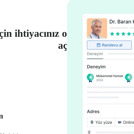
in ihtiyacınız olan tüm avantajl
açın
n