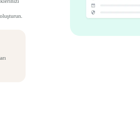
klerinizi
oluşturun.
arı