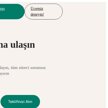
emo
Ücretsiz
deneyin!
a ulaşın
layın, tüm süreci sorunsuz
ayırın