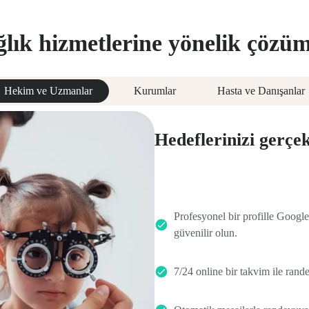
ğlık hizmetlerine yönelik çözüm
Hekim ve Uzmanlar
Kurumlar
Hasta ve Danışanlar
Hedeflerinizi gerçek
Profesyonel bir profille Google
güvenilir olun.
7/24 online bir takvim ile rande