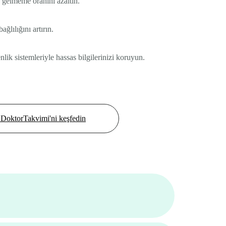
 gelmeme oranını azaltın.
ağlılığını artırın.
lik sistemleriyle hassas bilgilerinizi koruyun.
DoktorTakvimi'ni keşfedin