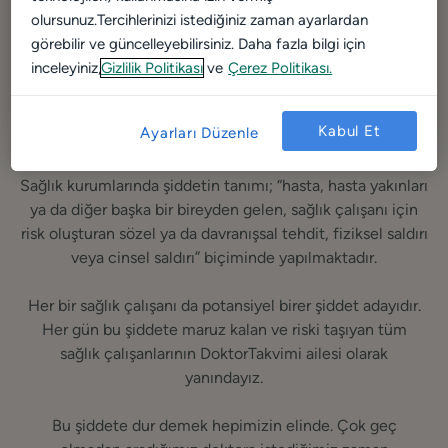
olursunuz.Tercihlerinizi istediğiniz zaman ayarlardan
görebilir ve güncelleyebilirsiniz. Daha fazla bilgi için
inceleyiniz,
Gizlilik Politikası
ve
Çerez Politikası.
Kabul Et
Ayarları Düzenle
Sağlık kurumlarında şiddetin tanımı; “hasta, hasta yakınları
ya da diğer başka bir bireyden gelen, sağlık çalışanı için
risk oluşturan sözel ya da davranışsal tehdit, fiziksel saldırı
veya cinsel saldırı” biçiminde yapılmaktadır.
Her bir sağlık çalışanı da potansiyel birer şiddet adayıdır.
Her gün bu şiddete maruz kalan ve riski taşıyan tüm
sağlık çalışanlarının DoktorTakvimi ailesi olarak
yanındayız.
Bu şiddete dur demek hepimizin elinde. Çok geç