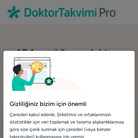
404 aradığımız doktora
ulaşılamıyor
Ortalama her gün 1 sağlık çalışanının şiddete uğradığını
biliyor muydunuz? Bu şekilde davranmaya devam edersek
aradığımız doktora ulaşamayacağız...
Gizliliğiniz bizim için önemli
Çerezleri kabul ederek, Şirketimiz ve ortaklarımızın
istatistikler için veri toplamak ve tarama alışkanlıklarınıza
göre size içerik sunmak için çerezleri (veya benzer
teknolojileri) kullanmasına izin vermiş